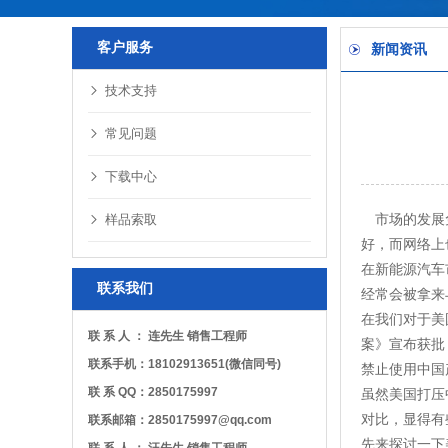
客户服务
新闻资讯
技术支持
常见问题
下载中心
市场的发展免
样品索取
好，而网络上
在新能源汽车
联系我们
经常会被拿来
在我们对于美
联 系 人 ： 连先生 销售工程师
案》宣布获批
联系手机：18102913651(微信同号)
禁止使用中国
联 系 QQ：2850175997
虽然美国打压
对比，显得有
联系邮箱：2850175997@qq.com
先来探讨一下