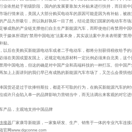
行业依然处于初级阶段，国内的发展要靠加大补贴来进行扶持，而目前中
市场行情来说，美国人大部分购买电动车的原因可能是因为有补贴，被政
的产品力所吸引，所以孰好孰坏一目了然，结论是我们国家的电动车市场
足够成熟的产业链支撑他们自主生产新能源汽车，而即使他们有禁用中国
关于媒体所谓的“禁用中国电池”法案本身，其实该法案中并未表明要“禁
补贴。
，以后在美购买新能源电动车或者二手电动车，都将分别获得税收给予的最
必须在美国或盟友国上，还规定电池原材料一定比例必须来自北美，这个比例
禁用中国电池，但这的确是对中国产业和高端科技的一种打压。但中国产
再加上上面讲到的我们早已有成熟的新能源汽车市场了，又怎么会畏惧他区
捧国货还是过于吹捧特斯拉，都是不可取的行为，在购买新能源汽车的时
拉或许只会陷入单一的品牌影响力营销当中，而无法调出来客观的对它进
车产品，主观地支持中国品牌
连接器
厂家康导新能源，一家集研发、生产、销售于一体的专业汽车连接
网www.dgconne.com